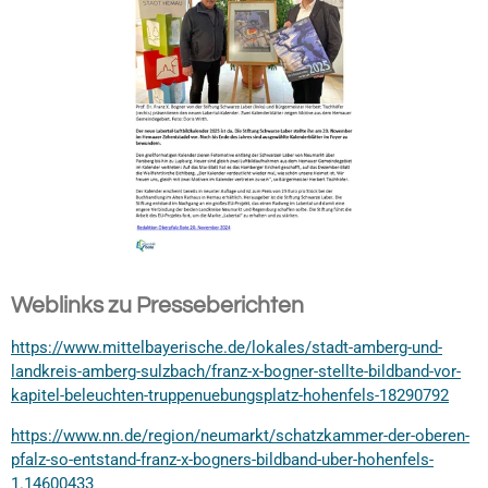
Weblinks zu Presseberichten
https://www.mittelbayerische.de/lokales/stadt-amberg-und-
landkreis-amberg-sulzbach/franz-x-bogner-stellte-bildband-vor-
kapitel-beleuchten-truppenuebungsplatz-hohenfels-18290792
https://www.nn.de/region/neumarkt/schatzkammer-der-oberen-
pfalz-so-entstand-franz-x-bogners-bildband-uber-hohenfels-
1.14600433