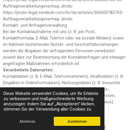
Auftragsverarbeitungsvertrag-Jimdo
https://jimdo-legal.zendesk.com/hc/de/articles/360000782763-
Auftragsverarbeitungsvertrag-Jimdo
Kontakt- und Anfragenverwaltung
Bei der Kontaktaufnahme mit uns (z. B. per Post,
Kontaktformular, E-Mail, Telefon oder via soziale Medien) sowie
im Rahmen bestehender Nutzer- und Geschäftsbeziehungen
werden die Angaben der anfragenden Personen verarbeitet
soweit dies zur Beantwortung der Kontaktanfragen und etwaiger
angefragter Maßnahmen erforderlich ist.
Verarbeitete Datenarten:
Kontaktdaten (z. B. E-Mail, Telefonnummern); Inhaltsdaten (z. B.
Eingaben in Onlineformularen); Nutzungsdaten (z. B. besuchte
Webseiten, Interesse an Inhalten, Zugriffszeiten); Meta-,
Diese Website verwendet Cookies, um Ihr Erlebnis
Kommunikations- und Verfahrensdaten (z. .B. IP-Adressen,
zu verbessern und maßgeschneiderte Werbung
Zeitangaben, Identifikationsnummern, Einwilligungsstatus).
anzuzeigen. Indem Sie auf „Akzeptieren“ klicken,
Betroffene Personen:
stimmen Sie der Verwendung aller Cookies zu.
Kommunikationspartner.
Zwecke der Verarbeitung:
Ablehnen
Zustimmen
Kontaktanfragen und Kommunikation; Verwaltung und